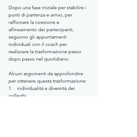
Dopo una fase iniziale per stabilire i 
punti di partenza e arrivo, per 
rafforzare la coesione e 
allineamento dei partecipanti, 
seguono gli appuntamenti 
individuali con il coach per 
realizzare la trasformazione passo 
dopo passo nel quotidiano.
Alcuni argomenti da approfondire 
per ottenere questa trasformazione:
1.    individualità e diversità dei 
colleghi
2.    punti di forza 
3.    relazioni dei team e con i loro 
managers  
4.    fiducia e clima di sicurezza 
psicologica